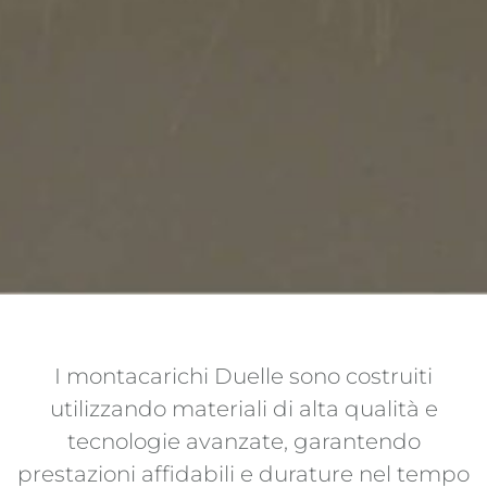
I montacarichi Duelle sono costruiti
utilizzando materiali di alta qualità e
tecnologie avanzate, garantendo
prestazioni affidabili e durature nel tempo